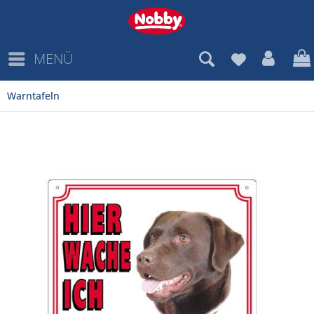
MENÜ
Warntafeln