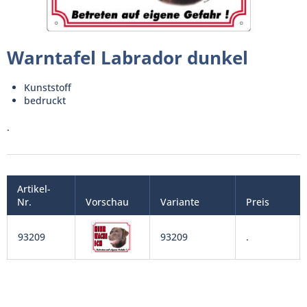
Warntafel Labrador dunkel
Kunststoff
bedruckt
.
Artikel-
Nr.
Vorschau
Variante
Preis
93209
93209
.