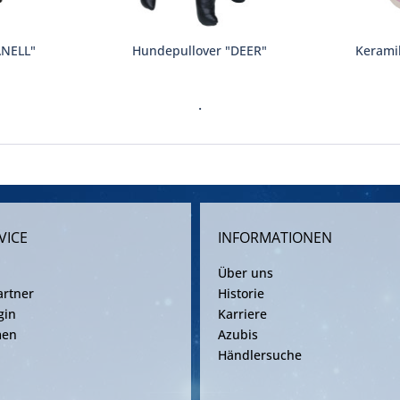
ANELL"
Hundepullover "DEER"
Keramik
.
VICE
INFORMATIONEN
Über uns
rtner
Historie
gin
Karriere
men
Azubis
Händlersuche