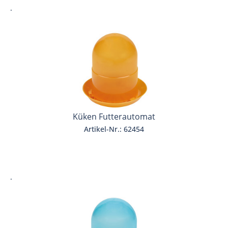
.
Küken Futterautomat
Artikel-Nr.: 62454
.