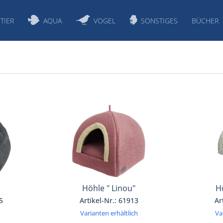
TIER
AQUA
VOGEL
SONSTIGES
BÜCHER
Höhle " Linou"
H
5
Artikel-Nr.: 61913
Ar
Varianten erhältlich
Va