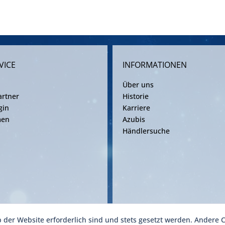
VICE
INFORMATIONEN
Über uns
rtner
Historie
gin
Karriere
men
Azubis
Händlersuche
b der Website erforderlich sind und stets gesetzt werden. Andere C
ise inkl. gesetzl. Mehrwertsteuer zzgl. Versandkosten gemäß gültiger Frachtv