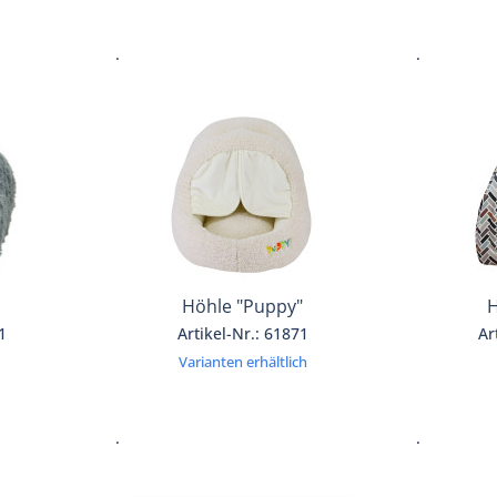
.
.
Höhle "Puppy"
H
1
Artikel-Nr.: 61871
Ar
Varianten erhältlich
.
.