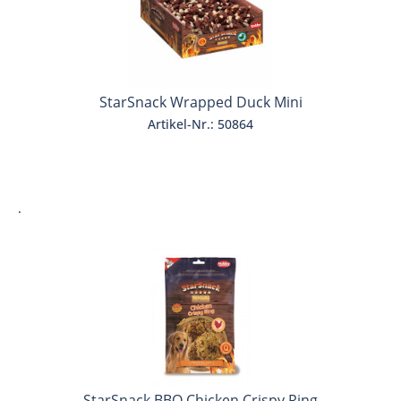
StarSnack Wrapped Duck Mini
Artikel-Nr.: 50864
.
StarSnack BBQ Chicken Crispy Ring