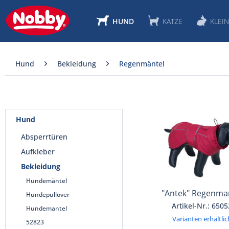
HUND
KATZE
KLEIN
Hund
Bekleidung
Regenmäntel
Hund
Absperrtüren
Aufkleber
Bekleidung
Hundemäntel
"Antek" Regenma
Hundepullover
Artikel-Nr.: 6505
Hundemantel
Varianten erhältlic
52823