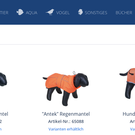
TIER
AQUA
VOGEL
SONSTIGES
BÜCHER
ntel
"Antek" Regenmantel
Hund
2
Artikel-Nr.: 65088
Ar
h
Varianten erhältlich
Va