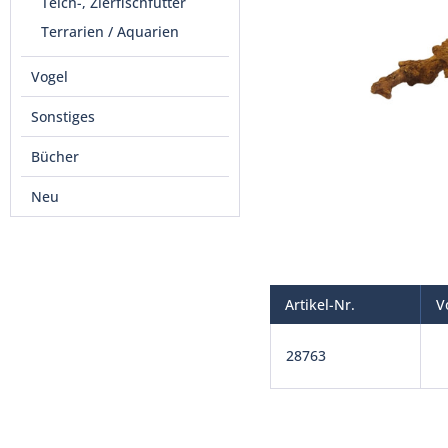
Teich-, Zierfischfutter
Terrarien / Aquarien
Vogel
Sonstiges
Bücher
Neu
Artikel-Nr.
V
28763