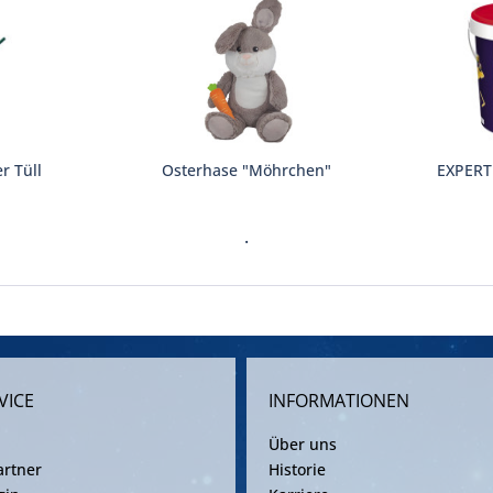
r Tüll
Osterhase "Möhrchen"
EXPERT 
.
VICE
INFORMATIONEN
Über uns
rtner
Historie