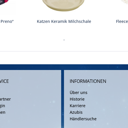
 Preno"
Katzen Keramik Milchschale
Fleec
.
VICE
INFORMATIONEN
Über uns
rtner
Historie
gin
Karriere
men
Azubis
Händlersuche