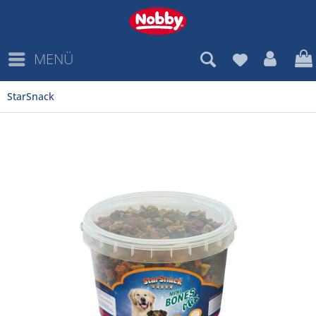
MENÜ
StarSnack