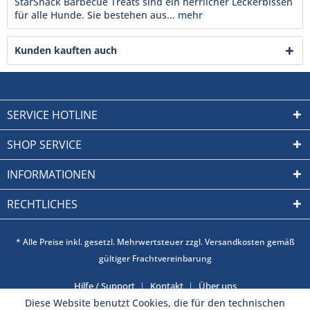
StarSnack Barbecue Treats sind ein herrlicher Leckerbissen
für alle Hunde. Sie bestehen aus...
mehr
Kunden kauften auch
SERVICE HOTLINE
SHOP SERVICE
INFORMATIONEN
RECHTLICHES
* Alle Preise inkl. gesetzl. Mehrwertsteuer zzgl. Versandkosten gemäß
gültiger Frachtvereinbarung
Hilfe / Support
Kontakt
Über uns
Diese Website benutzt Cookies, die für den technischen