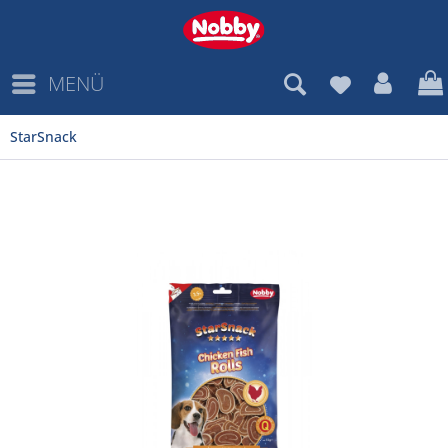
MENÜ
StarSnack