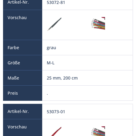
53072-81
grau
M-L
25 mm, 200 cm
.
53073-01