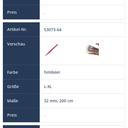
.
53073-64
himbeer
L-XL
32 mm, 200 cm
.