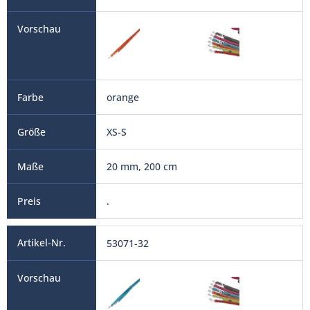
orange
XS-S
20 mm, 200 cm
.
53071-32