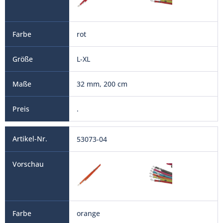
rot
L-XL
32 mm, 200 cm
.
53073-04
orange