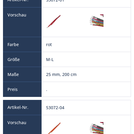
rot
M-L
25 mm, 200 cm
.
53072-04