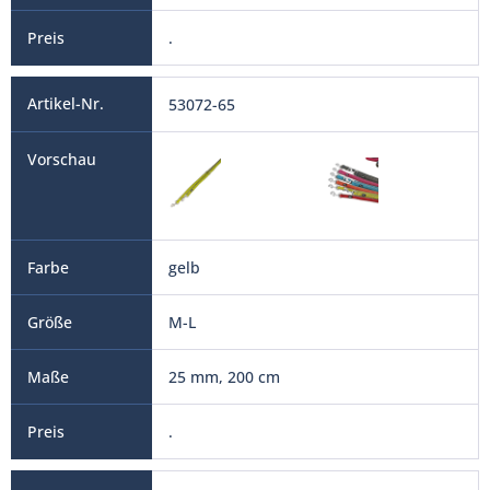
.
53072-65
gelb
M-L
25 mm, 200 cm
.