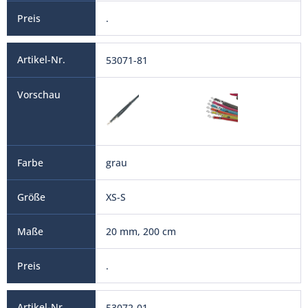
.
53071-81
grau
XS-S
20 mm, 200 cm
.
53072-01