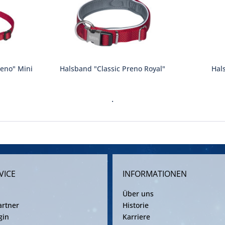
reno" Mini
Halsband "Classic Preno Royal"
Hal
.
VICE
INFORMATIONEN
Über uns
rtner
Historie
gin
Karriere