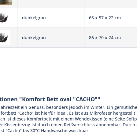
dunkelgrau
65 x 57 x 22 cm
dunkelgrau
86 x 70 x 24 cm
tionen "Komfort Bett oval "CACHO""
 Jahreszeit ein Genuss, besonders jedoch im Winter. Ein gemütlich
fortbett "Cacho" ist hierfür ideal. Es ist aus Mikrofaser hergeste
ich ist dieses Komfortbett mit einem Wendekissen (eine Seite Softp
r Kissenbezug ist durch einen Reißverschluss abnehmbar. Durch 
 ist "Cacho" bis 30°C Handwäsche waschbar.