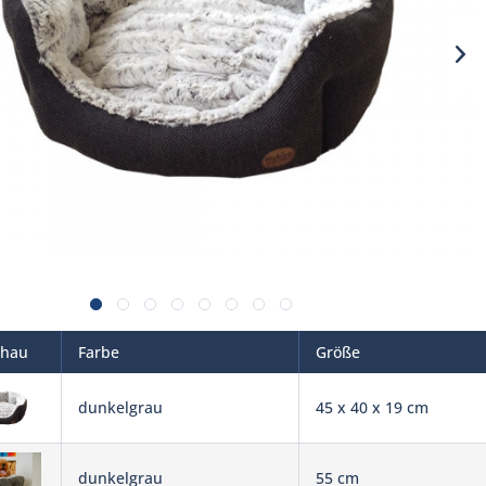
chau
Farbe
Größe
dunkelgrau
45 x 40 x 19 cm
dunkelgrau
55 cm