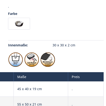
.
Farbe
Innenmaße:
30 x 30 x 2 cm
Maße
Preis
45 x 40 x 19 cm
.
55 x 50 x 21 cm
.