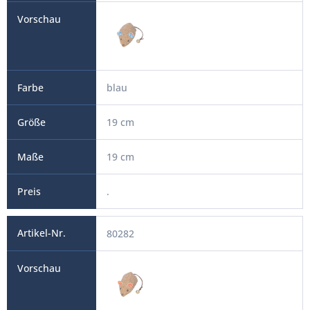
blau
19 cm
19 cm
.
80282