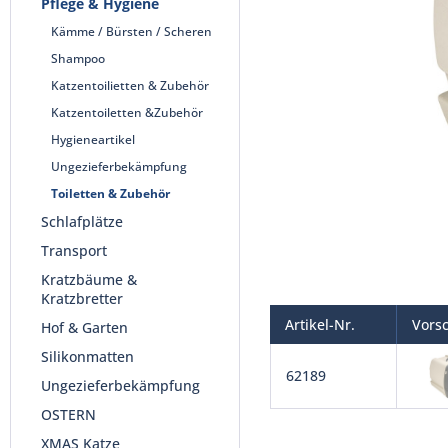
Pflege & Hygiene
Kämme / Bürsten / Scheren
Shampoo
Katzentoilietten & Zubehör
Katzentoiletten &Zubehör
Hygieneartikel
Ungezieferbekämpfung
Toiletten & Zubehör
Schlafplätze
Transport
Kratzbäume &
Kratzbretter
Artikel-Nr.
Vors
Hof & Garten
Silikonmatten
62189
Ungezieferbekämpfung
OSTERN
XMAS Katze