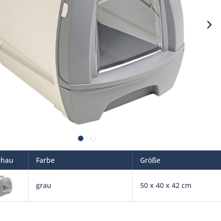
chau
Farbe
Größe
grau
50 x 40 x 42 cm