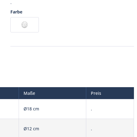
.
Farbe
Maße
Preis
Ø18 cm
.
Ø12 cm
.