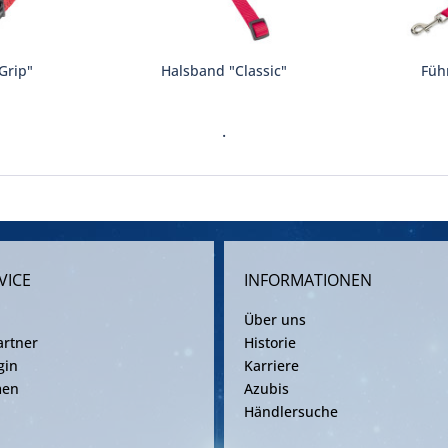
Grip"
Halsband "Classic"
Führ
.
VICE
INFORMATIONEN
Über uns
rtner
Historie
gin
Karriere
men
Azubis
Händlersuche