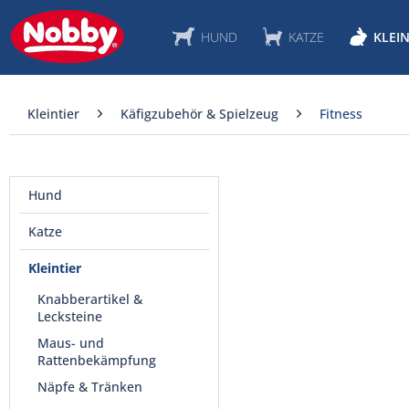
HUND
KATZE
KLEIN
Kleintier
Käfigzubehör & Spielzeug
Fitness
Hund
Katze
Kleintier
Knabberartikel &
Lecksteine
Maus- und
Rattenbekämpfung
Näpfe & Tränken