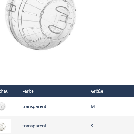
chau
Farbe
Größe
transparent
M
transparent
S