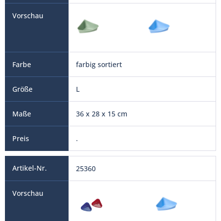
farbig sortiert
L
36 x 28 x 15 cm
.
25360