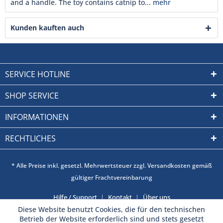
and a handle. The toy contains catnip to...
mehr
Kunden kauften auch
SERVICE HOTLINE
SHOP SERVICE
INFORMATIONEN
RECHTLICHES
* Alle Preise inkl. gesetzl. Mehrwertsteuer zzgl. Versandkosten gemäß
gültiger Frachtvereinbarung
Hilfe / Support
Kontakt
Über uns
Diese Website benutzt Cookies, die für den technischen
Betrieb der Website erforderlich sind und stets gesetzt