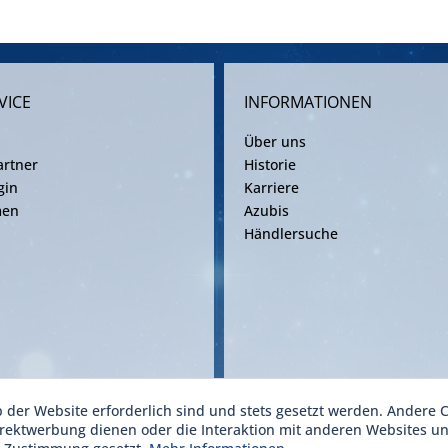
VICE
INFORMATIONEN
Über uns
rtner
Historie
gin
Karriere
men
Azubis
Händlersuche
b der Website erforderlich sind und stets gesetzt werden. Andere C
ise inkl. gesetzl. Mehrwertsteuer zzgl. Versandkosten gemäß gültiger Frachtv
irektwerbung dienen oder die Interaktion mit anderen Websites u