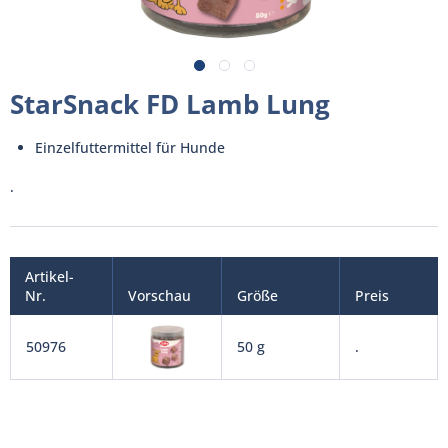
StarSnack FD Lamb Lung
Einzelfuttermittel für Hunde
.
Artikel-
Nr.
Vorschau
Größe
Preis
50976
50 g
.