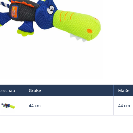
orschau
Größe
Maße
44 cm
44 cm