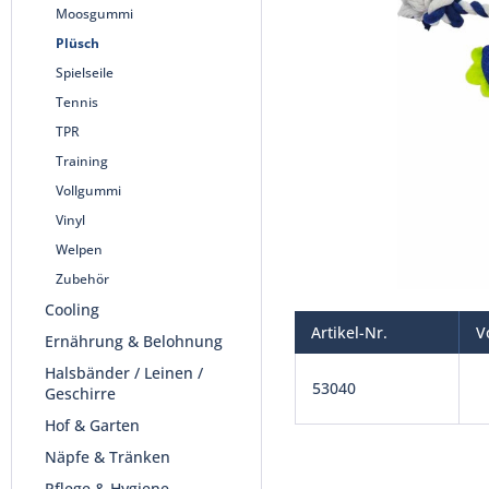
Moosgummi
Plüsch
Spielseile
Tennis
TPR
Training
Vollgummi
Vinyl
Welpen
Zubehör
Cooling
Artikel-Nr.
V
Ernährung & Belohnung
Halsbänder / Leinen /
53040
Geschirre
Hof & Garten
Näpfe & Tränken
Pflege & Hygiene