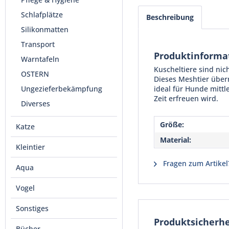
Schlafplätze
Beschreibung
Silikonmatten
Transport
Produktinformat
Warntafeln
Kuscheltiere sind ni
OSTERN
Dieses Meshtier überr
Ungezieferbekämpfung
ideal für Hunde mittl
Zeit erfreuen wird.
Diverses
Größe:
Katze
Material:
Kleintier
Fragen zum Artikel
Aqua
Vogel
Sonstiges
Produktsicherhe
Bücher