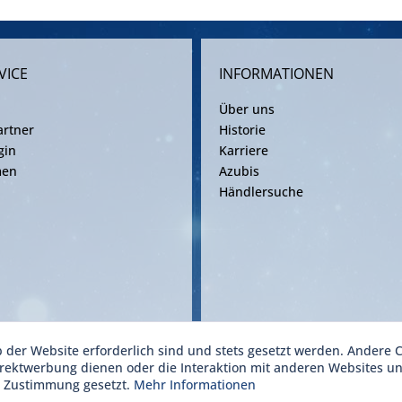
VICE
INFORMATIONEN
Über uns
rtner
Historie
gin
Karriere
men
Azubis
Händlersuche
b der Website erforderlich sind und stets gesetzt werden. Andere C
ise inkl. gesetzl. Mehrwertsteuer zzgl. Versandkosten gemäß gültiger Frachtv
irektwerbung dienen oder die Interaktion mit anderen Websites u
r Zustimmung gesetzt.
Mehr Informationen