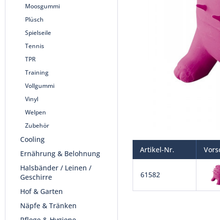
Moosgummi
Plüsch
Spielseile
Tennis
TPR
Training
Vollgummi
Vinyl
Welpen
Zubehör
Cooling
Artikel-Nr.
Vors
Ernährung & Belohnung
Halsbänder / Leinen /
61582
Geschirre
Hof & Garten
Näpfe & Tränken
Pflege & Hygiene