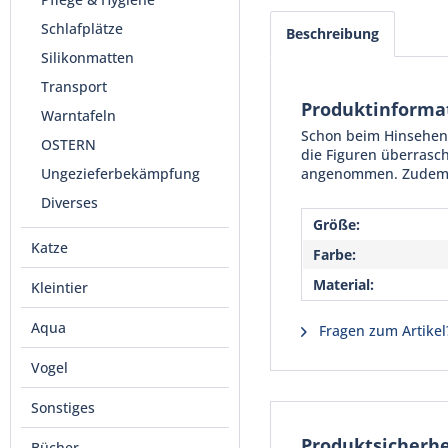
Schlafplätze
Beschreibung
Silikonmatten
Transport
Produktinforma
Warntafeln
Schon beim Hinsehen 
OSTERN
die Figuren überrasc
Ungezieferbekämpfung
angenommen. Zudem so
Diverses
Größe:
Katze
Farbe:
Material:
Kleintier
Aqua
Fragen zum Artikel
Vogel
Sonstiges
Produktsicherhe
Bücher