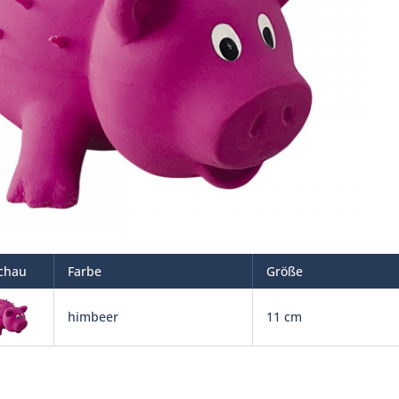
chau
Farbe
Größe
himbeer
11 cm