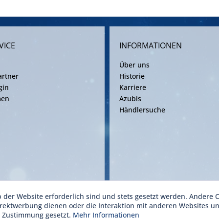
VICE
INFORMATIONEN
Über uns
rtner
Historie
gin
Karriere
men
Azubis
Händlersuche
b der Website erforderlich sind und stets gesetzt werden. Andere C
ise inkl. gesetzl. Mehrwertsteuer zzgl. Versandkosten gemäß gültiger Frachtv
irektwerbung dienen oder die Interaktion mit anderen Websites u
r Zustimmung gesetzt.
Mehr Informationen