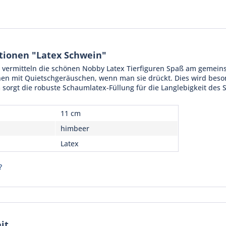
tionen "Latex Schwein"
vermitteln die schönen Nobby Latex Tierfiguren Spaß am gemeinsa
hen mit Quietschgeräuschen, wenn man sie drückt. Dies wird beso
rgt die robuste Schaumlatex-Füllung für die Langlebigkeit des S
11 cm
himbeer
Latex
?
it