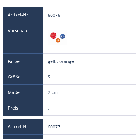
60076
gelb, orange
S
7 cm
.
60077