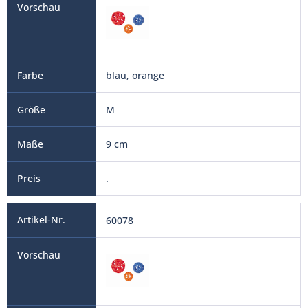
blau, orange
M
9 cm
.
60078