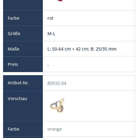
rot
M-L
L: 50-64 cm + 42 cm; B: 25/35 mm
.
80532-04
orange