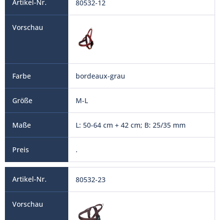
80532-12
bordeaux-grau
M-L
L: 50-64 cm + 42 cm; B: 25/35 mm
.
80532-23