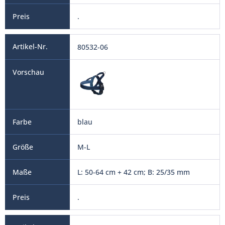
.
80532-06
blau
M-L
L: 50-64 cm + 42 cm; B: 25/35 mm
.