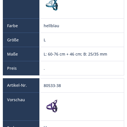
hellblau
L
L: 60-76 cm + 46 cm; B: 25/35 mm
.
80533-38