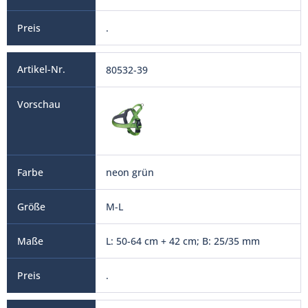
.
80532-39
neon grün
M-L
L: 50-64 cm + 42 cm; B: 25/35 mm
.