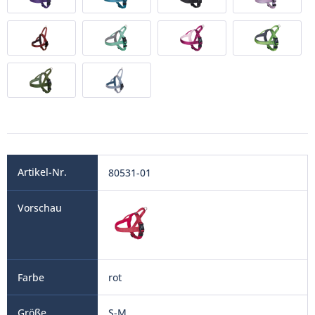
80531-01
rot
S-M