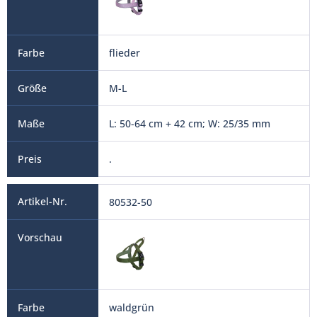
flieder
M-L
L: 50-64 cm + 42 cm; W: 25/35 mm
.
80532-50
waldgrün