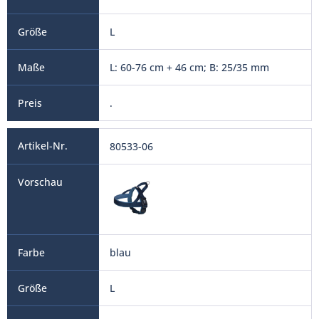
L
L: 60-76 cm + 46 cm; B: 25/35 mm
.
80533-06
blau
L