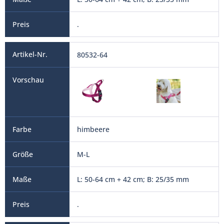
.
80532-64
himbeere
M-L
L: 50-64 cm + 42 cm; B: 25/35 mm
.