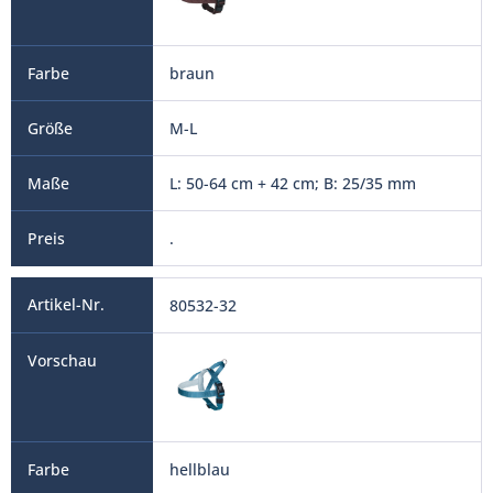
braun
M-L
L: 50-64 cm + 42 cm; B: 25/35 mm
.
80532-32
hellblau