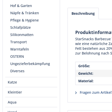
Hof & Garten
Näpfe & Tränken
Beschreibung
Pflege & Hygiene
Schlafplätze
Produktinforma
Silikonmatten
StarSnacks Barbecue W
Transport
wie eine natürliche 
Fett bestehen aus 20
Warntafeln
zur Belohnung nach S
OSTERN
Ungezieferbekämpfung
Größe:
Diverses
Gewicht:
Material:
Katze
Kleintier
Fragen zum Artikel
Aqua