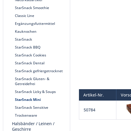
StarSnack Smoothie
Classic Line
Ergänzungsfuttermittel
Kauknochen
StarSnack
StarSnack BBQ
StarSnack Cookies
StarSnack Dental
StarSnack gefriergetrocknet
StarSnack Gluten- &
Getreidefrei
StarSnack Licky & Soups
Artikel-Nr.
Vors
StarSnack Mini
StarSnack Sensitive
50784
Trockenware
Halsbänder / Leinen /
Geschirre