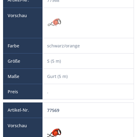
77568
schwarz/orange
S (5 m)
Gurt (5 m)
.
77569