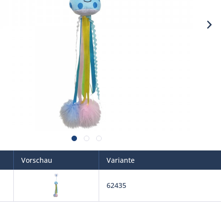
Vorschau
Variante
62435