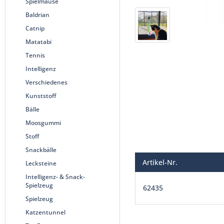
Spielmäuse
Baldrian
Catnip
Matatabi
Tennis
Intelligenz
Verschiedenes
Kunststoff
Bälle
Moosgummi
Stoff
Snackbälle
Artikel-Nr.
Lecksteine
Intelligenz- & Snack-
Spielzeug
62435
Spielzeug
Katzentunnel