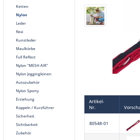
Ketten
Nylon
Leder
flexi
Kunstleder
Maulkörbe
Full Reflect
Nylon "MESH AIR"
Nylon Joggingleinen
Autozubehör
Nylon Sporty
Erziehung
Artikel-
Nr.
Vorsch
Koppeln / Kurzführer
Sicherheit
80548-01
Sichtbarkeit
Zubehör