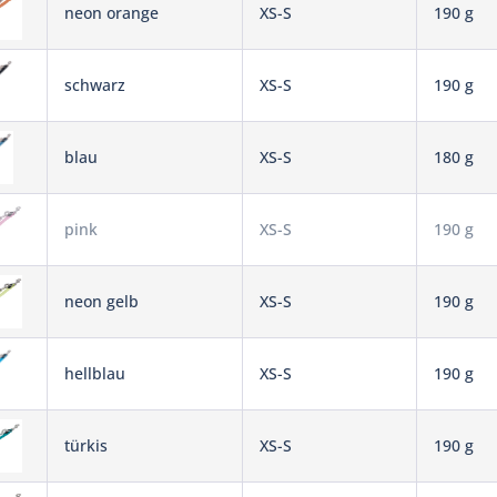
neon orange
XS-S
190 g
schwarz
XS-S
190 g
blau
XS-S
180 g
pink
XS-S
190 g
neon gelb
XS-S
190 g
hellblau
XS-S
190 g
türkis
XS-S
190 g