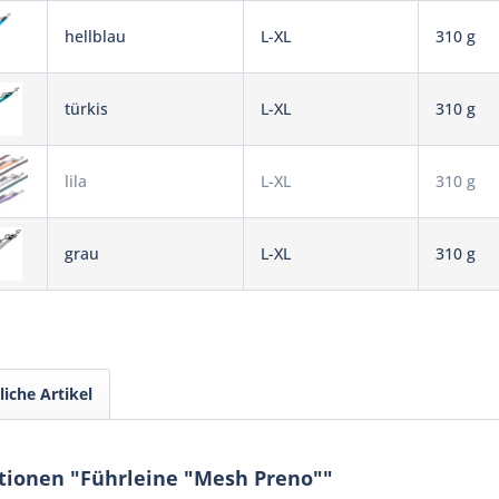
hellblau
L-XL
310 g
türkis
L-XL
310 g
lila
L-XL
310 g
grau
L-XL
310 g
iche Artikel
tionen "Führleine "Mesh Preno""