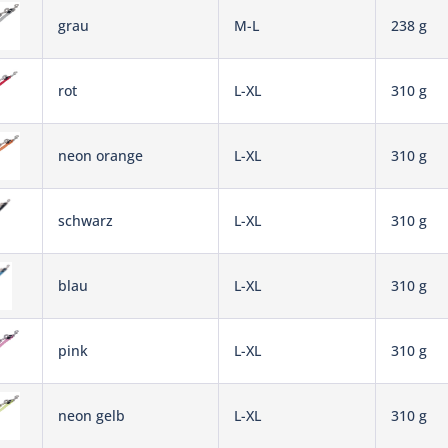
grau
M-L
238 g
rot
L-XL
310 g
neon orange
L-XL
310 g
schwarz
L-XL
310 g
blau
L-XL
310 g
pink
L-XL
310 g
neon gelb
L-XL
310 g