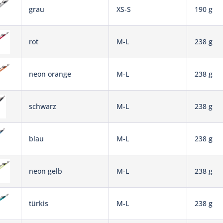
grau
XS-S
190 g
rot
M-L
238 g
neon orange
M-L
238 g
schwarz
M-L
238 g
blau
M-L
238 g
neon gelb
M-L
238 g
türkis
M-L
238 g