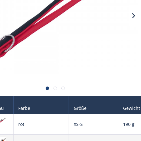
au
Farbe
Größe
Gewicht
rot
XS-S
190 g