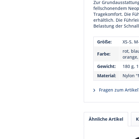
Zur Grundausstattung 
fellschonendem Neopr
Tragekomfort. Die Füh
erhältlich. Die Führl
Belastung der Schnall
Größe:
XS-S, M-
rot, bla
Farbe:
orange,
Gewicht:
180 g, 1
Material:
Nylon "
Fragen zum Artikel
Ähnliche Artikel
K