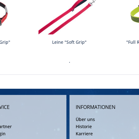
Grip"
Leine "Soft Grip"
"Full 
.
VICE
INFORMATIONEN
Über uns
rtner
Historie
gin
Karriere