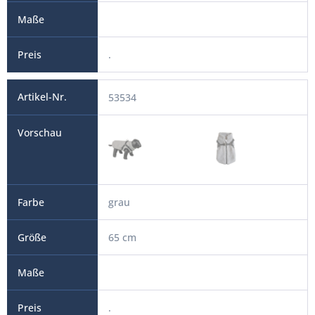
.
53534
grau
65 cm
.