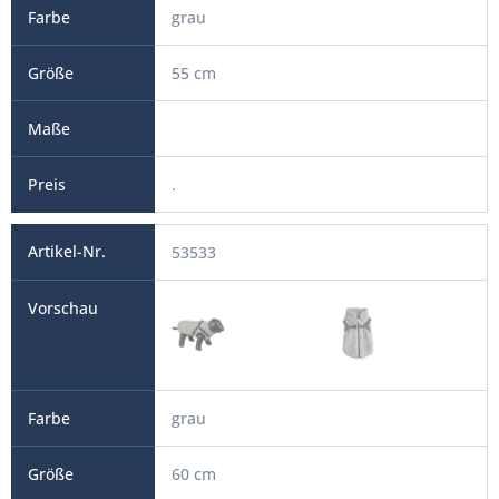
grau
55 cm
.
53533
grau
60 cm