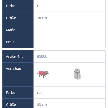
rot
20 cm
.
53538
rot
23 cm