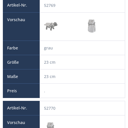
52769
grau
23 cm
23 cm
.
52770