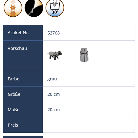
52768
grau
20 cm
20 cm
.