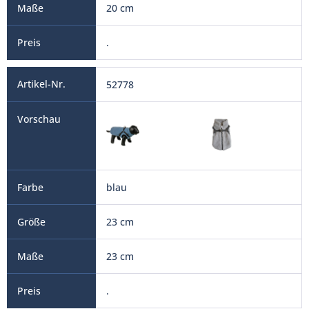
20 cm
.
52778
blau
23 cm
23 cm
.