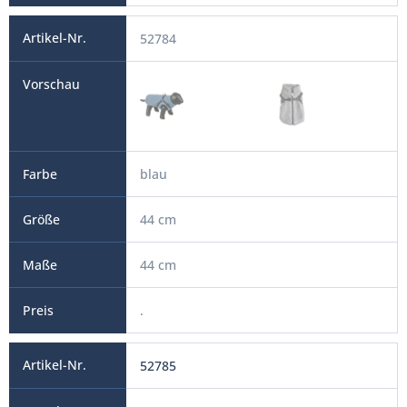
52784
blau
44 cm
44 cm
.
52785