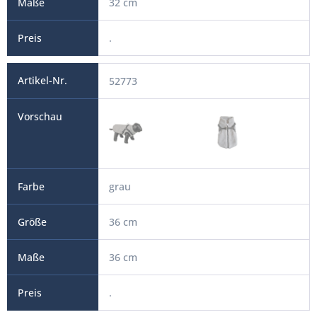
32 cm
.
52773
grau
36 cm
36 cm
.