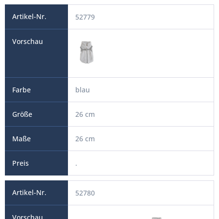
52779
blau
26 cm
26 cm
.
52780