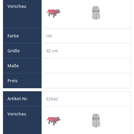
rot
32 cm
.
53542