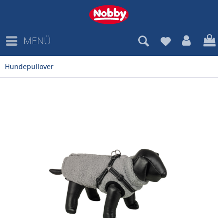
MENÜ
Hundepullover