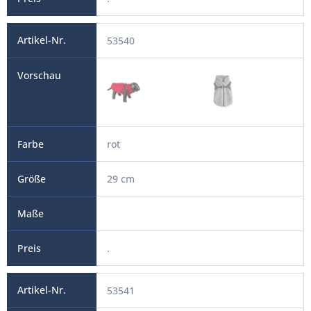
53540
rot
29 cm
.
53541