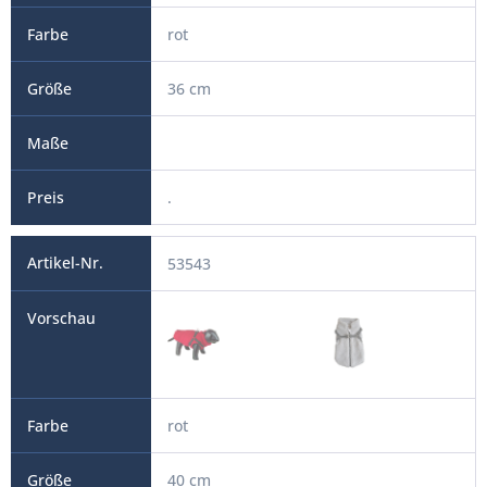
rot
36 cm
.
53543
rot
40 cm