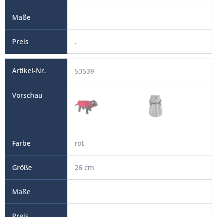
.
53539
rot
26 cm
.