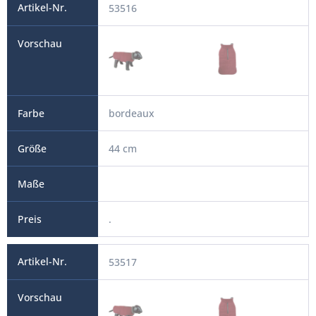
53516
bordeaux
44 cm
.
53517