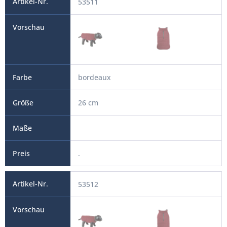
53511
bordeaux
26 cm
.
53512