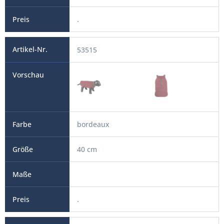
.
53515
bordeaux
40 cm
.