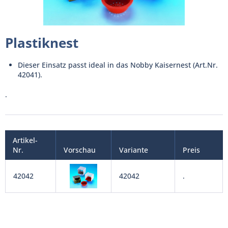
Plastiknest
Dieser Einsatz passt ideal in das Nobby Kaisernest (Art.Nr.
42041).
.
Artikel-
Nr.
Vorschau
Variante
Preis
42042
42042
.