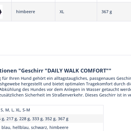
himbeere
XL
367 g
tionen "Geschirr "DAILY WALK COMFORT""
für Ihren Hund gehört ein alltagstaugliches, passgenaues Geschirr
shgewebe hergestellt und bietet optimalen Tragekomfort durch d
 Abkühlung des Hundes vor dem Anlegen in Wasser getaucht werden
 zusätzlichen Sicherheit im Straßenverkehr. Dieses Geschirr ist in
 S, M, L, XL, S-M
 g, 217 g, 228 g, 333 g, 352 g, 367 g
, blau, hellblau, schwarz, himbeere