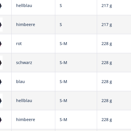
hellblau
S
217 g
himbeere
S
217 g
rot
S-M
228 g
schwarz
S-M
228 g
blau
S-M
228 g
hellblau
S-M
228 g
himbeere
S-M
228 g