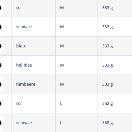
rot
M
333 g
schwarz
M
333 g
blau
M
333 g
hellblau
M
333 g
himbeere
M
333 g
rot
L
352 g
schwarz
L
352 g