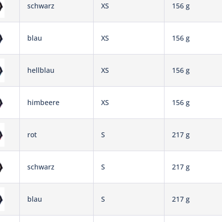
schwarz
XS
156 g
blau
XS
156 g
hellblau
XS
156 g
himbeere
XS
156 g
rot
S
217 g
schwarz
S
217 g
blau
S
217 g