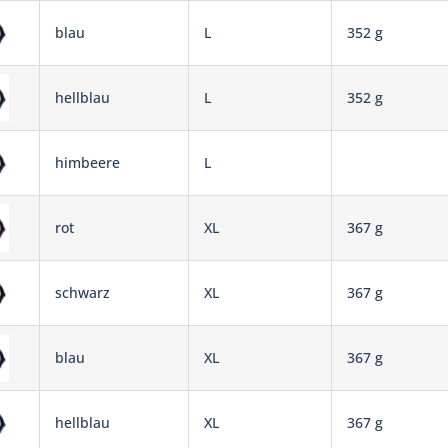
blau
L
352 g
hellblau
L
352 g
himbeere
L
rot
XL
367 g
schwarz
XL
367 g
blau
XL
367 g
hellblau
XL
367 g