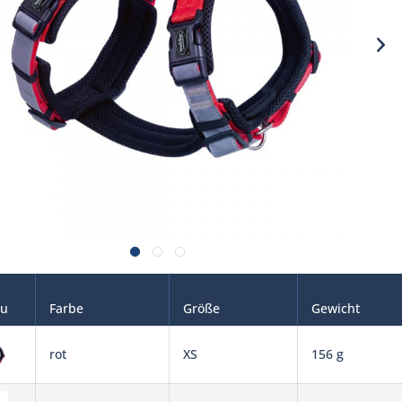
au
Farbe
Größe
Gewicht
rot
XS
156 g