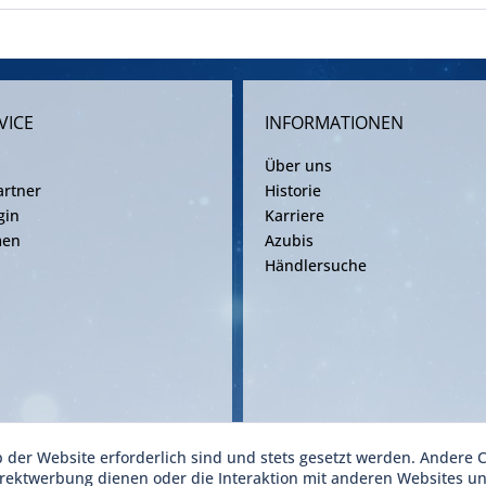
VICE
INFORMATIONEN
Über uns
rtner
Historie
gin
Karriere
men
Azubis
Händlersuche
b der Website erforderlich sind und stets gesetzt werden. Andere C
ise inkl. gesetzl. Mehrwertsteuer zzgl. Versandkosten gemäß gültiger Frachtv
irektwerbung dienen oder die Interaktion mit anderen Websites u