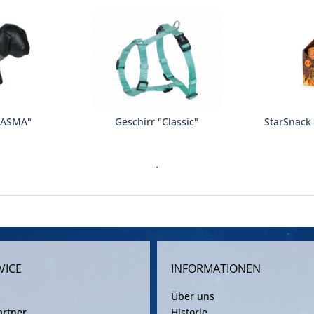
PASMA"
Geschirr "Classic"
StarSnack
.
VICE
INFORMATIONEN
Über uns
rtner
Historie