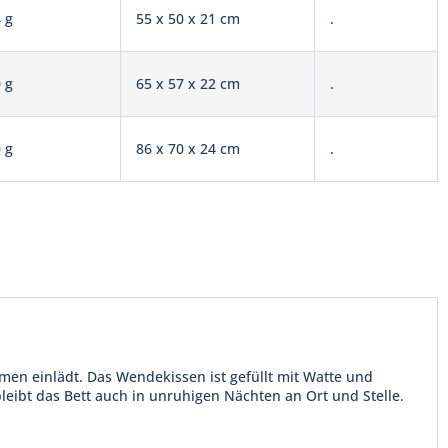
 g
55 x 50 x 21 cm
.
 g
65 x 57 x 22 cm
.
 g
86 x 70 x 24 cm
.
men einlädt. Das Wendekissen ist gefüllt mit Watte und
leibt das Bett auch in unruhigen Nächten an Ort und Stelle.