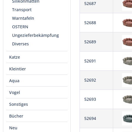
Silikonmatten
52687
Transport
Warntafeln
52688
OSTERN
Ungezieferbekämpfung
52689
Diverses
Katze
52691
Kleintier
52692
Aqua
Vogel
52693
Sonstiges
Bücher
52694
Neu