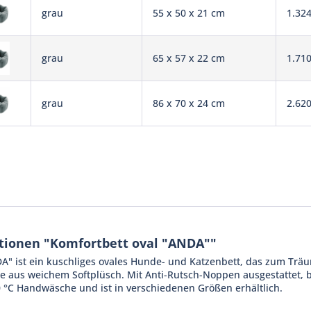
grau
55 x 50 x 21 cm
1.324
grau
65 x 57 x 22 cm
1.710
grau
86 x 70 x 24 cm
2.620
tionen "Komfortbett oval "ANDA""
A" ist ein kuschliges ovales Hunde- und Katzenbett, das zum Träu
te aus weichem Softplüsch. Mit Anti-Rutsch-Noppen ausgestattet, b
0 °C Handwäsche und ist in verschiedenen Größen erhältlich.