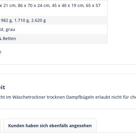
x 21 cm, 86 x 70 x 24 cm, 45 x 40 x 19 cm, 65 x 57
 982 g, 1.710 g, 2.620 g
ot, grau
& Betten
?
it
cht im Wäschetrockner trocknen Dampfbügeln erlaubt nicht für ch
Kunden haben sich ebenfalls angesehen