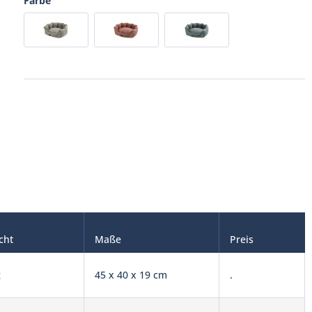
Farbe
cht
Maße
Preis
g
45 x 40 x 19 cm
.