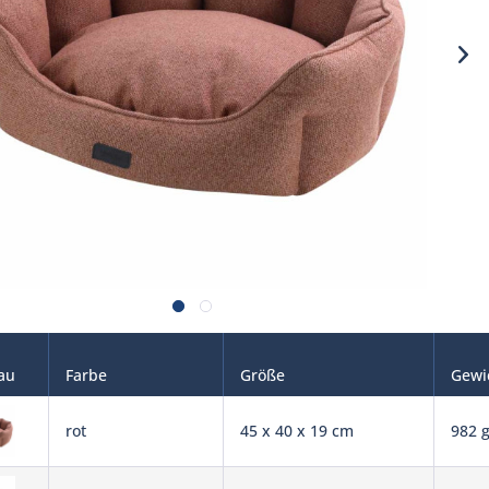
au
Farbe
Größe
Gewi
rot
45 x 40 x 19 cm
982 