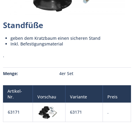
Standfüße
geben dem Kratzbaum einen sicheren Stand
Inkl. Befestigungsmaterial
.
Menge:
4er Set
Artikel-
Nr.
Vorschau
Variante
Preis
63171
63171
.