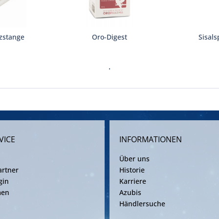
tzstange
Oro-Digest
Sisals
.
VICE
INFORMATIONEN
Über uns
rtner
Historie
gin
Karriere
men
Azubis
Händlersuche