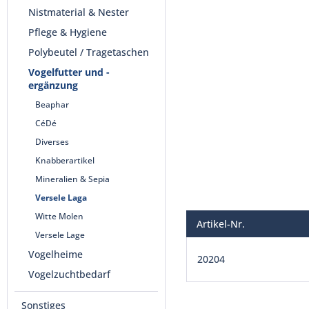
Nistmaterial & Nester
Pflege & Hygiene
Polybeutel / Tragetaschen
Vogelfutter und -
ergänzung
Beaphar
CéDé
Diverses
Knabberartikel
Mineralien & Sepia
Versele Laga
Witte Molen
Artikel-Nr.
Versele Lage
Vogelheime
20204
Vogelzuchtbedarf
Sonstiges