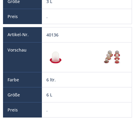
3 L
.
40136
6 ltr.
6 L
.