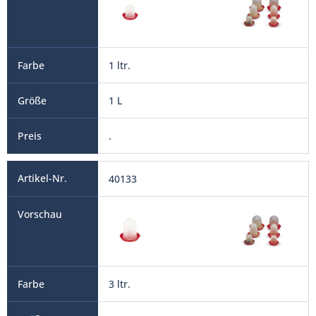
1 ltr.
1 L
.
40133
3 ltr.