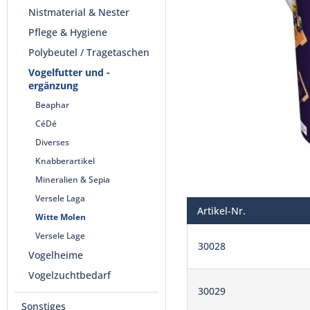
Nistmaterial & Nester
Pflege & Hygiene
Polybeutel / Tragetaschen
Vogelfutter und -
ergänzung
Beaphar
CéDé
Diverses
Knabberartikel
Mineralien & Sepia
Versele Laga
Artikel-Nr.
Witte Molen
Versele Lage
30028
Vogelheime
Vogelzuchtbedarf
30029
Sonstiges