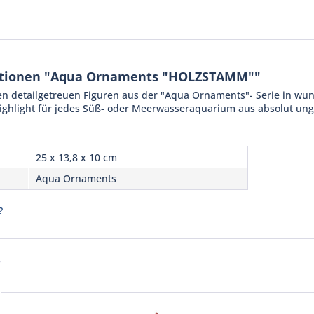
ationen "Aqua Ornaments "HOLZSTAMM""
den detailgetreuen Figuren aus der "Aqua Ornaments"- Serie in wu
ighlight für jedes Süß- oder Meerwasseraquarium aus absolut ungi
25 x 13,8 x 10 cm
Aqua Ornaments
?