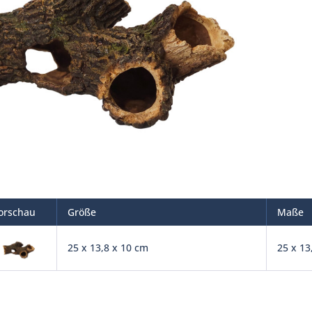
orschau
Größe
Maße
25 x 13,8 x 10 cm
25 x 13