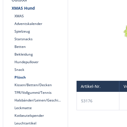
XMAS Hund
XMAS
Adventskalender
Spielzeug
Starsnacks
Betten
Bekleidung
Hundepullover
Snack
Plüsch
Kissen/Betten/Decken
Artikel-Nr.
V
TPR/Vollgummi/Tennis
Halsbänder/Leinen/Geschirre
53176
Leckmatte
Kotbeutelspender
Leuchtartikel