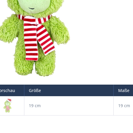
orschau
Größe
Maße
19 cm
19 cm