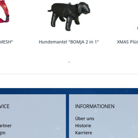
 MESH"
Hundemantel "BOMJA 2 in 1"
XMAS Plü
.
VICE
INFORMATIONEN
Über uns
rtner
Historie
gin
Karriere