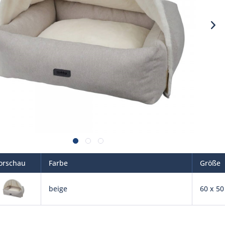
orschau
Farbe
Größe
beige
60 x 50