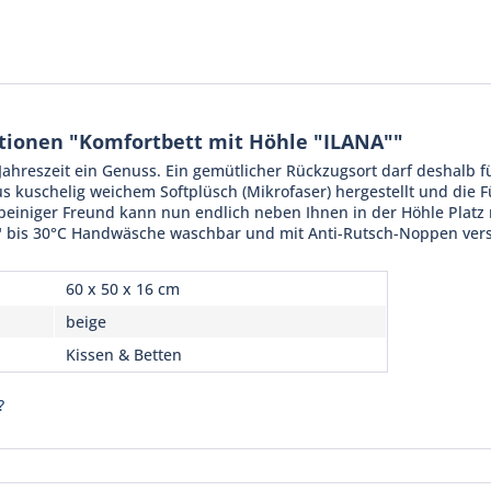
tionen "Komfortbett mit Höhle "ILANA""
 Jahreszeit ein Genuss. Ein gemütlicher Rückzugsort darf deshalb f
us kuschelig weichem Softplüsch (Mikrofaser) hergestellt und die
rbeiniger Freund kann nun endlich neben Ihnen in der Höhle Platz
" bis 30°C Handwäsche waschbar und mit Anti-Rutsch-Noppen vers
60 x 50 x 16 cm
beige
Kissen & Betten
?