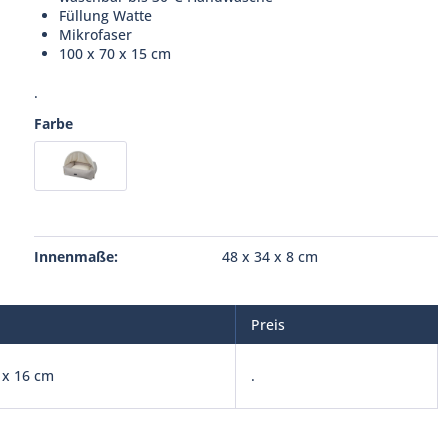
Füllung Watte
Mikrofaser
100 x 70 x 15 cm
.
Farbe
Innenmaße:
48 x 34 x 8 cm
Preis
 x 16 cm
.