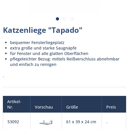
Katzenliege "Tapado"
bequemer Fensterliegeplatz
extra große und starke Saugnäpfe
für Fenster und alle glatten Oberflächen
pflegeleichter Bezug: mittels Reißverschluss abnehmbar
und einfach zu reinigen
.
Artikel-
Nr.
Vorschau
Größe
Preis
53092
61 x 39 x 24 cm
.