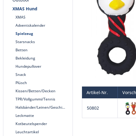
XMAS Hund
XMAS
Adventskalender
Spielzeug
Starsnacks
Betten
Bekleidung
Hundepullover
Snack
Plüsch
Kissen/Betten/Decken
Artikel-Nr.
Vorsc
TPR/Vollgummi/Tennis
Halsbänder/Leinen/Geschirre
50802
Leckmatte
Kotbeutelspender
Leuchtartikel