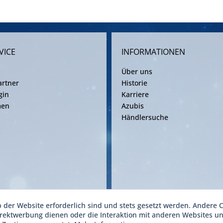
VICE
INFORMATIONEN
Über uns
rtner
Historie
gin
Karriere
men
Azubis
Händlersuche
b der Website erforderlich sind und stets gesetzt werden. Andere C
ise inkl. gesetzl. Mehrwertsteuer zzgl. Versandkosten gemäß gültiger Frachtv
irektwerbung dienen oder die Interaktion mit anderen Websites u