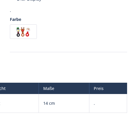
.
Farbe
cht
Maße
Preis
g
14 cm
.