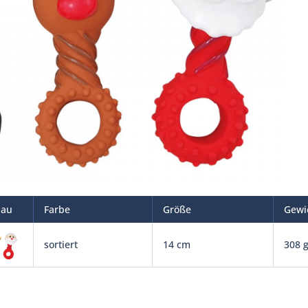
hau
Farbe
Größe
Gewi
sortiert
14 cm
308 