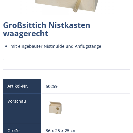
Großsittich Nistkasten
waagerecht
mit eingebauter Nistmulde und Anflugstange
.
50259
36 x 25 x 25 cm