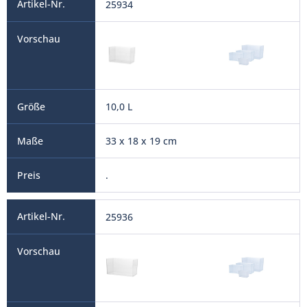
25934
10,0 L
33 x 18 x 19 cm
.
25936