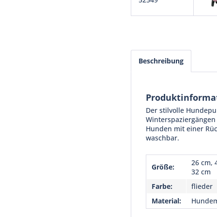
Beschreibung
Produktinforma
Der stilvolle Hundepu
Winterspaziergängen w
Hunden mit einer Rüc
waschbar.
26 cm, 
Größe:
32 cm
Farbe:
flieder
Material:
Hundem