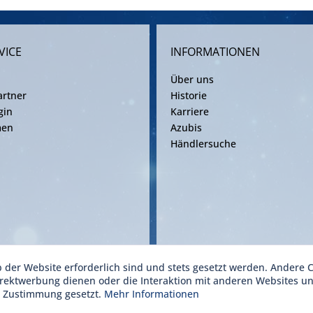
VICE
INFORMATIONEN
Über uns
rtner
Historie
gin
Karriere
men
Azubis
Händlersuche
b der Website erforderlich sind und stets gesetzt werden. Andere C
ise inkl. gesetzl. Mehrwertsteuer zzgl. Versandkosten gemäß gültiger Frachtv
irektwerbung dienen oder die Interaktion mit anderen Websites u
r Zustimmung gesetzt.
Mehr Informationen