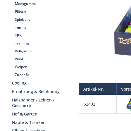
Moosgummi
Plüsch
Spielseile
Tennis
TPR
Training
Vollgummi
Vinyl
Welpen
Zubehör
Cooling
Artikel-Nr.
Vors
Ernährung & Belohnung
Halsbänder / Leinen /
62402
Geschirre
Hof & Garten
Näpfe & Tränken
Pflege & Hygiene