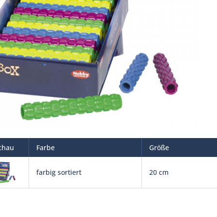
chau
Farbe
Größe
farbig sortiert
20 cm