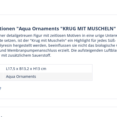
tionen "Aqua Ornaments "KRUG MIT MUSCHELN" 
iner detailgetreuen Figur mit zeitlosen Motiven in eine urige Unte
nte setzen, ist der "Krug mit Muscheln" ein Highlight für jedes 
lyresin hergestellt werden, beeinflussen sie nicht das biologisch
 und Membranpumpenanschluss erzielt. Die aufsteigenden Luftblas
mit zusätzlichem Sauerstoff.
L17,5 x B13,2 x H13 cm
Aqua Ornaments
?