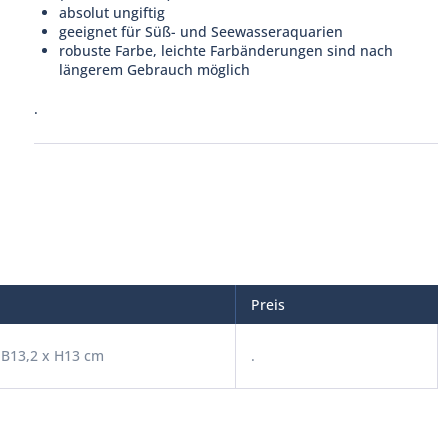
absolut ungiftig
geeignet für Süß- und Seewasseraquarien
robuste Farbe, leichte Farbänderungen sind nach
längerem Gebrauch möglich
.
Preis
 B13,2 x H13 cm
.