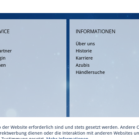
VICE
INFORMATIONEN
Über uns
rtner
Historie
gin
Karriere
men
Azubis
Händlersuche
b der Website erforderlich sind und stets gesetzt werden. Andere C
ise inkl. gesetzl. Mehrwertsteuer zzgl. Versandkosten gemäß gültiger Frachtv
irektwerbung dienen oder die Interaktion mit anderen Websites u
r Zustimmung gesetzt.
Mehr Informationen