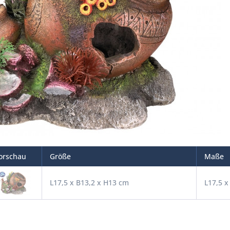
orschau
Größe
Maße
L17,5 x B13,2 x H13 cm
L17,5 x